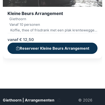
Kleine Beurs Arrangement
Giethoorn
Vanaf 10 personen
Koffie, thee of frisdrank met een plak krentewegge
Punter, fluisterboot of kano met instructie
vanaf € 12,50
Dorpsbezichtiging (wandeling)
P
atat, frikandel of kroket en ijsje na
Reserveer Kleine Beurs Arrangement
Giethoorn | Arrangementen
© 2026