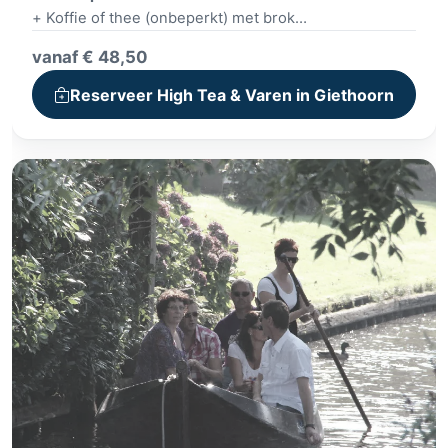
+ Koffie of thee (onbeperkt) met brok
+ Fluisterboottocht of kanotocht
vanaf € 48,50
+ High Tea, High wine of High Beer
Reserveer High Tea & Varen in Giethoorn