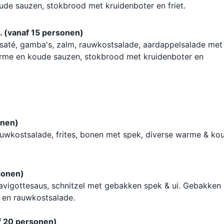
de sauzen, stokbrood met kruidenboter en friet.
. (vanaf 15 personen)
assaté, gamba's, zalm, rauwkostsalade, aardappelsalade met
arme en koude sauzen, stokbrood met kruidenboter en
onen)
uwkostsalade, frites, bonen met spek, diverse warme & ko
rsonen)
avigottesaus, schnitzel met gebakken spek & ui. Gebakken
 en rauwkostsalade.
f 20 personen)