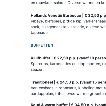
en rauwkost salade, Diverse warme en kou
Hollands Venetië Barbecue | € 32,50 p.p
Ribeye, biefspies, pittige kip, varkensha
spek, huisgemaakte vissalade, diverse w
tapenade.
BUFFETTEN
Kluifbuffet | € 22,50 p.p. (vanaf 10 pers
Spareribs, karbonades en kippenpoten, ra
sauzen.
Traditioneel | € 24,50 p.p. (vanaf 15 pe
Varkenshaas in roomsaus, kibbeling met r
aardappelen, frites, twee warme groenten
Koud & warm buffet | € 34,50 p.p. (vana