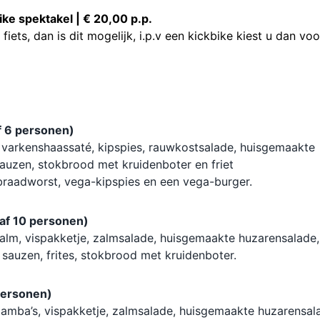
bike spektakel | € 20,00 p.p.
fiets, dan is dit mogelijk, i.p.v een kickbike kiest u dan voo
f 6 personen)
varkenshaassaté, kipspies, rauwkostsalade, huisgemaakte
auzen, stokbrood met kruidenboter en friet
braadworst, vega-kipspies en een vega-burger.
naf 10 personen)
 zalm, vispakketje, zalmsalade, huisgemaakte huzarensalade,
auzen, frites, stokbrood met kruidenboter.
 personen)
 gamba’s, vispakketje, zalmsalade, huisgemaakte huzarensal