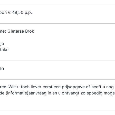
oon € 49,50 p.p.
met Gieterse Brok
je
takel
en
ren. Wilt u toch liever eerst een prijsopgave of heeft u nog
de (informatie)aanvraag in en u ontvangt zo spoedig mogel